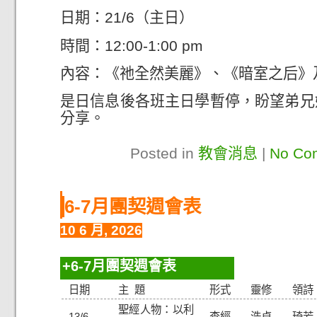
日期：21/6（主日）
時間：12:00-1:00 pm
內容：《祂全然美麗》、《暗室之后》
是日信息後各班主日學暫停，盼望弟兄
分享。
Posted in
教會消息
|
No Co
6-7月團契週會表
10 6 月, 2026
6-7月團契週會表
日期
主 題
形式
靈修
領詩
聖經人物：以利
13/6
查經
浩貞
琦芳