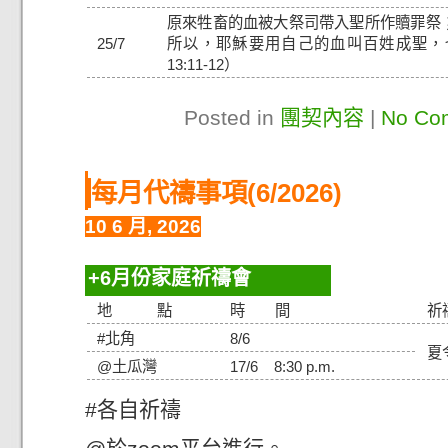
原來牲畜的血被大祭司帶入聖所作贖罪祭
25/7
所以，耶穌要用自己的血叫百姓成聖，
13:11-12）
Posted in
團契內容
|
No Co
每月代禱事項(6/2026)
10 6 月, 2026
6月份家庭祈禱會
地 點
時 間
祈
#北角
8/6
夏
@土瓜灣
17/6 8:30 p.m.
#各自祈禱