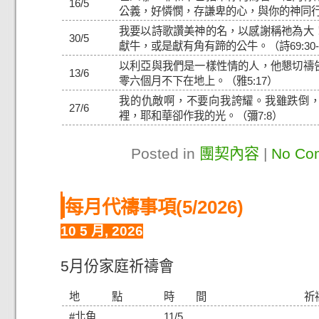
16/5
公義，好憐憫，存謙卑的心，與你的神同行。
我要以詩歌讚美神的名，以感謝稱祂為大
30/5
獻牛，或是獻有角有蹄的公牛。（詩69:30-
以利亞與我們是一樣性情的人，他懇切禱
13/6
零六個月不下在地上。（雅5:17）
我的仇敵啊，不要向我誇耀。我雖跌倒
27/6
裡，耶和華卻作我的光。（彌7:8）
Posted in
團契內容
|
No Co
每月代禱事項(5/2026)
10 5 月, 2026
5月份家庭祈禱會
地 點
時 間
祈
#北角
11/5