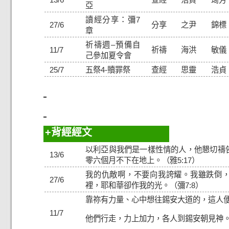
亞
讀經分享：彌7
27/6
分享
之尹
錦標
章
祈禱週–預備自
11/7
祈禱
海洪
敏儀
己參加夏令會
25/7
五祭4-贖罪祭
查經
思靈
浩貞
背經經文
以利亞與我們是一樣性情的人，他懇切禱
13/6
零六個月不下在地上。（雅5:17）
我的仇敵啊，不要向我誇耀。我雖跌倒
27/6
裡，耶和華卻作我的光。（彌7:8）
靠祢有力量、心中想往錫安大道的，這人
11/7
他們行走，力上加力，各人到錫安朝見神。（詩