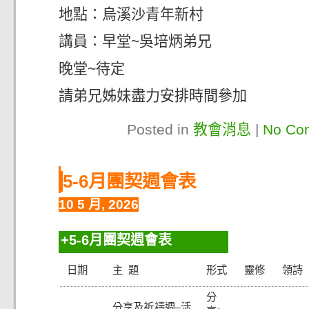
地點：烏溪沙青年新村
講員：早堂~吳培炳弟兄
晚堂~待定
請弟兄姊妹盡力安排時間參加
Posted in
教會消息
|
No Co
5-6月團契週會表
10 5 月, 2026
5-6月團契週會表
日期
主 題
形式
靈修
領詩
分
分享及祈禱週–活