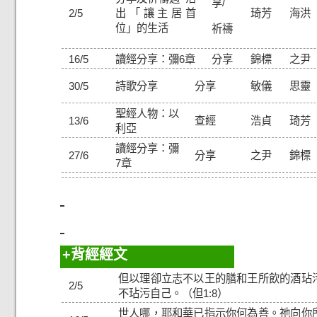
享/
2/5
出「讓主居首
琦芳
海洪
位」的生活
祈禱
16/5
讀經分享：彌6章
分享
錦標
之尹
30/5
詩歌分享
分享
敏儀
思靈
聖經人物：以
13/6
查經
浩貞
琦芳
利亞
讀經分享：彌
27/6
分享
之尹
錦標
7章
背經經文
但以理卻立志不以王的膳和王所飲的酒玷
2/5
不玷污自己。（但1:8）
世人哪，耶和華已指示你何為善。祂向你